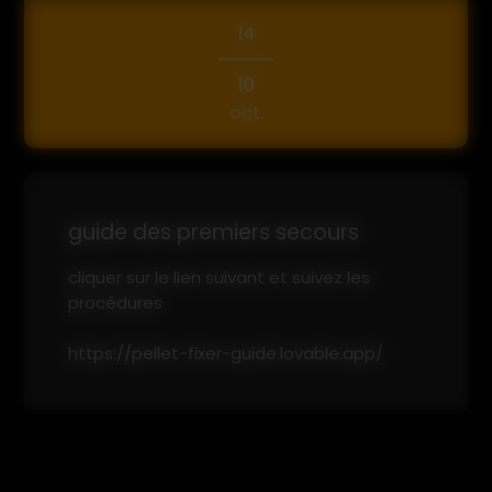
14
10
oct.
guide des premiers secours
cliquer sur le lien suivant et suivez les
procédures
https://pellet-fixer-guide.lovable.app/