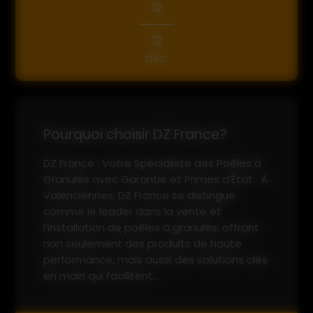
12
12
déc.
Pourquoi choisir DZ France?
DZ France : Votre Spécialiste des Poêles à
Granulés avec Garantie et Primes d’État À
Valenciennes, DZ France se distingue
comme le leader dans la vente et
l’installation de poêles à granulés, offrant
non seulement des produits de haute
performance, mais aussi des solutions clés
en main qui facilitent...