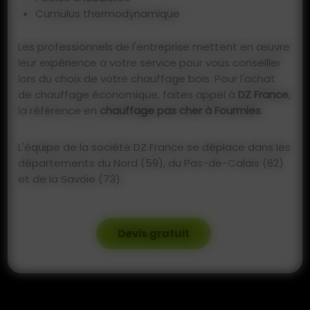
Cumulus thermodynamique
Les professionnels de l'entreprise mettent en œuvre
leur expérience à votre service pour vous conseiller
lors du choix de votre chauffage bois. Pour l'achat
de chauffage économique, faites appel à
DZ France
,
la référence en
chauffage pas cher à Fourmies
.
L'équipe de la société DZ France se déplace dans les
départements du Nord (59), du Pas-de-Calais (62)
et de la Savoie (73).
Devis gratuit