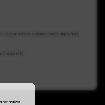
ur l'achat d'insert à pellets, faites appel à
DZ
a Savoie (73).
aitez activer