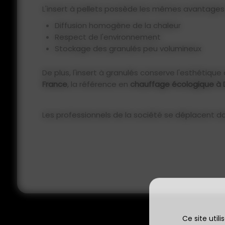
L'insert à pellets possède les mêmes avantages 
Diffusion homogène de la chaleur
Respect de l'environnement
Stockage des granulés peu volumineux
De plus, l'insert à granulés conserve l'esthétique 
France
, la référence en
chauffage écologique à 
Les professionnels de la société se déplacent d
Ce site util