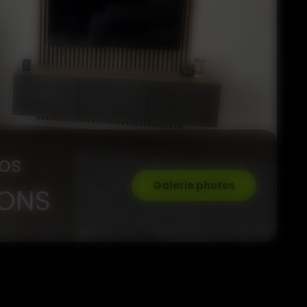
os
Galerie photos
IONS