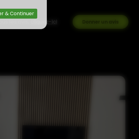
r & Continuer
ous les avis,
cliquez-ici
Donner un avis