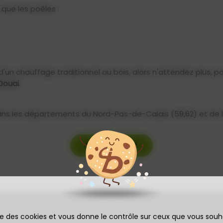
que les poêles :
d'un chauffage traditionnel au bois, alors n'attendez plus, po
Douai
.
ans les départements du Nord-Pas-de-Calais (59,62) et de l
Devis gratuit
ise des cookies et vous donne le contrôle sur ceux que vous souh