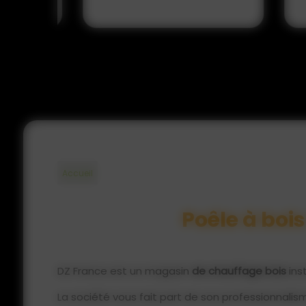
Accueil
Poêle à bois
DZ France est un magasin
de chauffage bois
ins
La société vous fait part de son professionnalism