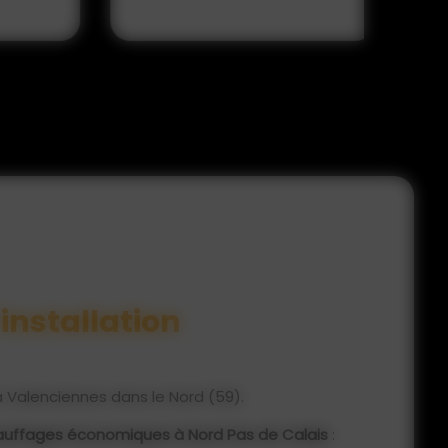
 installation
à Valenciennes dans le Nord (59).
auffages économiques à Nord Pas de Calais
: