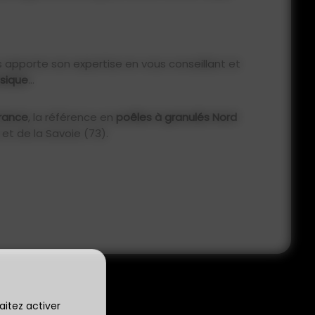
 apporte son expertise en vous conseillant et
ssique
...
rance
, la référence en
poêles à granulés Nord
et de la Savoie (73).
aitez activer