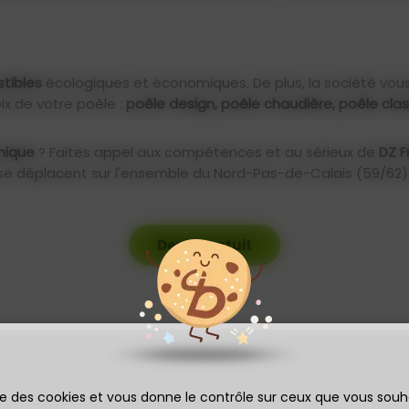
tibles
écologiques et économiques. De plus, la société vous
ix de votre poêle :
poêle design, poêle chaudière, poêle cla
mique
? Faites appel aux compétences et au sérieux de
DZ F
 se déplacent sur l'ensemble du Nord-Pas-de-Calais (59/62) 
Devis gratuit
ise des cookies et vous donne le contrôle sur ceux que vous souh