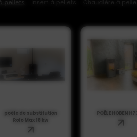
à pellets
Insert à pellets
Chaudière à pelle
POÊLE HOBEN H7 Zen
Slim 15 contempora