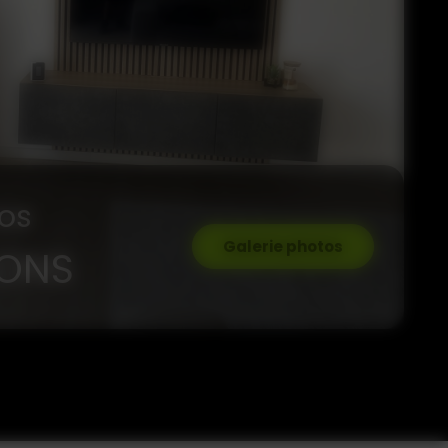
os
Galerie photos
IONS