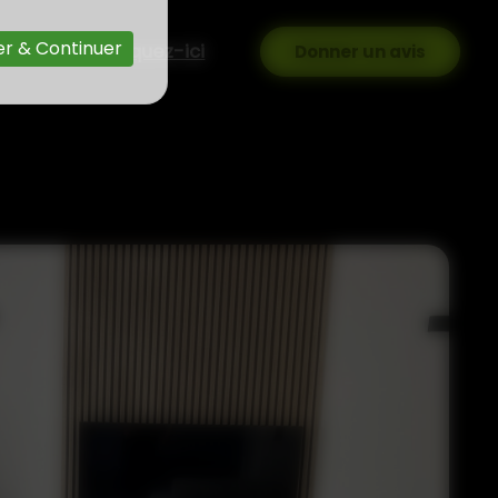
r & Continuer
ous les avis,
cliquez-ici
Donner un avis