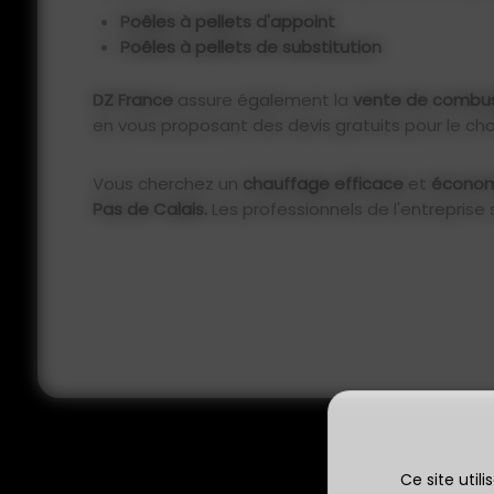
Poêles à pellets d'appoint
Poêles à pellets de substitution
DZ France
assure également la
vente de combus
en vous proposant des devis gratuits pour le cho
Vous cherchez un
chauffage efficace
et
écono
Pas de Calais.
Les professionnels de l'entreprise
Ce site util